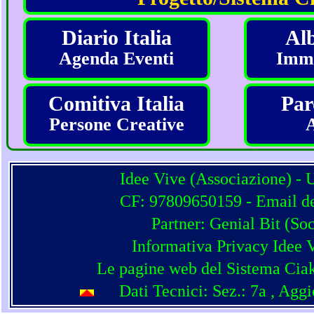
Diario Italia
Alb
Agenda Eventi
Imma
Comitiva Italia
Par
Persone Creative
Idee Vive (Associazione) - 
CF: 97809650159 - Email del
Partner:
Genial Bit
(
Soc
Informativa Privacy Idee 
Le pagine web del Sistema Ciak
Dati Tecnici: Sez.: 7a
, Agg